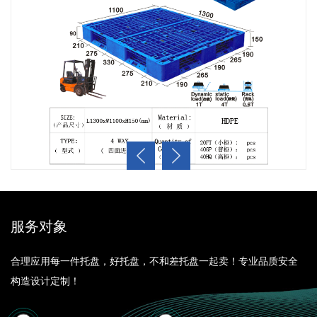
50L塑料加厚户外环卫垃圾桶
八格密箱
400L方形塑料水箱【厦门塑料储罐】塑料容器 塑料大水箱
产品自重：/
产品自重：/
产品自重：/
产品材质：
产品材质：
产品材质：
制作工艺：
制作工艺：
制作工艺：
产品承重：/
产品承重：/
产品承重：/
产品尺寸：
产品尺寸：
产品尺寸：
服务对象
合理应用每一件托盘，好托盘，不和差托盘一起卖！专业品质安全
构造设计定制！