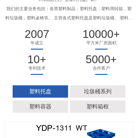
我们的主要业务包括：各类塑料制品：塑料托盘，塑料周转箱，塑
料垃圾桶，塑料桌椅等。 主营各式塑料托盘及塑料垃圾桶、 塑料周
转箱 、筐。
2007
10000
+
我们秉承为合作伙伴创造价值的核心价值观，并以诚实、宽容、创
年成立
平方米厂房面积
新、服务为企业 精神，通过自主创新和真诚合作为塑料制品行业创
1311网格田字托盘
造价值。
10
+
5000
+
产品自重：/
专利技术
合作客户
产品材质：
制作工艺：
产品承重：/
塑料托盘
垃圾桶系列
产品尺寸：1300*1100*150
塑料容器
塑料箱框