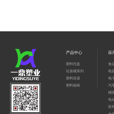
产品中心
应
塑料托盘
食
垃圾桶系列
电
塑料容器
电
塑料箱框
汽
桶
电
医
仓