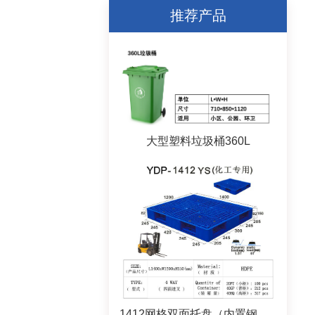
推荐产品
大型塑料垃圾桶360L
1412网格双面托盘（内置钢管）