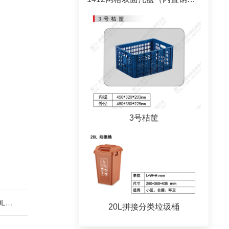
3号桔筐
耐碱
20L拼接分类垃圾桶