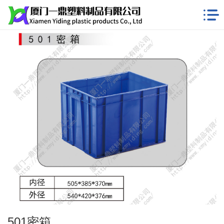
501密箱