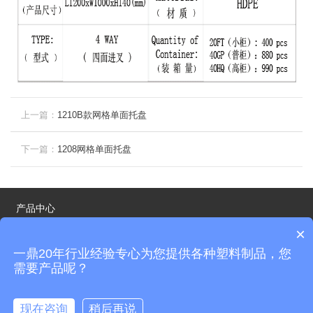
上一篇：
1210B款网格单面托盘
下一篇：
1208网格单面托盘
产品中心
×
应用案例
一鼎20年行业经验专心为您提供各种塑料制品，您
新闻中心
需要产品呢？
技术支持：
Y524资源站
闽ICP备14014512号
现在咨询
稍后再说