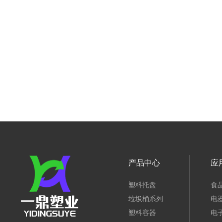
产品中心
应
塑料托盘
食
垃圾桶系列
电
塑料容器
电