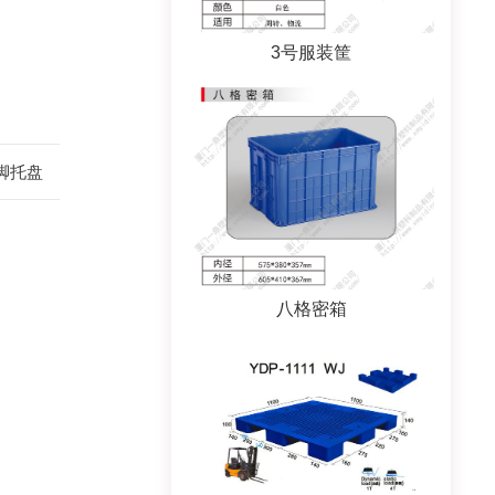
3号服装筐
九脚托盘
八格密箱