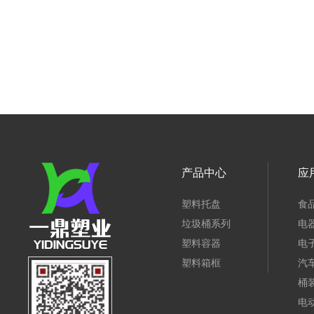
产品中心
应
塑料托盘
食
垃圾桶系列
电
塑料容器
电
塑料箱框
汽
桶
电