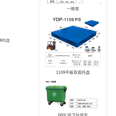
一格筐
九脚托盘
1109平板双面托盘
660L环卫垃圾车